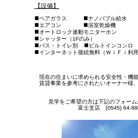
【設備】
■
■
ペアガラス
ナノバブル給
■
■
エアコン
浴室乾燥
■
オートロック連動モニターホ
■
シャッター（1Fのみ
■
■
バス・トイレ別
ビルトインコンロ
■
インターネット接続無料（ＷｉＦｉ利
現在の住まいに求められる安全性・機
賃貸事業を参考にされたいオーナー様
見学をご希望の方は下記のフォーム
富士支店 (0545) 64-88