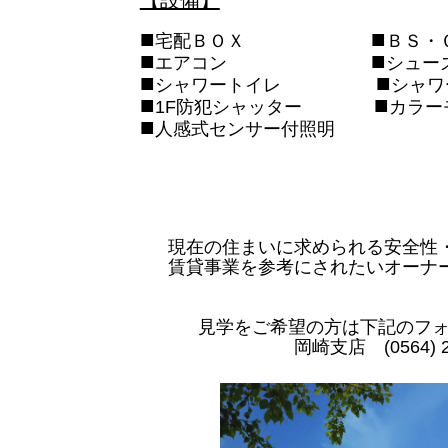
■
■
宅配ＢＯＸ
ＢＳ
■
■
エアコン
シュー
■
■
シャワートイレ
シャワ
■
■
1F防犯シャッター
カラー
■
人感式センサー付照明
現在の住まいに求められる安全性
賃貸事業を参考にされたいオーナ
見学をご希望の方は下記のフォ
岡崎支店 (0564) 26-